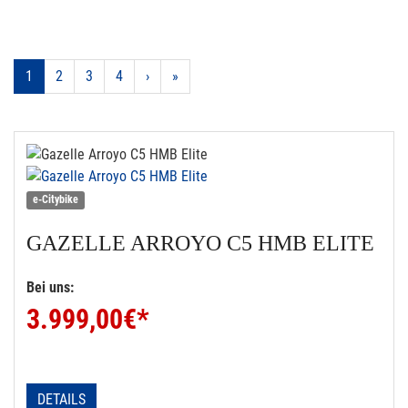
1
2
3
4
›
»
e-Citybike
GAZELLE
ARROYO C5 HMB ELITE
Bei uns:
3.999,00
€*
DETAILS