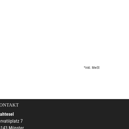
*inkl. MwSt
ONTAKT
ahtesel
rvatiiplatz 7
8143 Münster