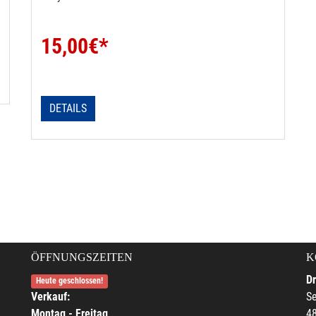
15,00
€*
DETAILS
ÖFFNUNGSZEITEN
K
Dr
Heute geschlossen!
Verkauf:
Se
Montag - Freitag
4