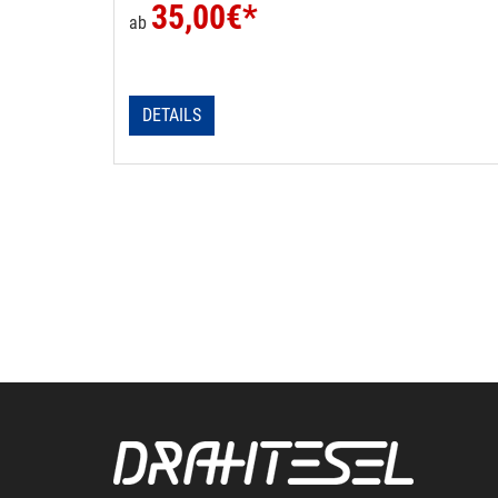
35,00
€*
ab
DETAILS