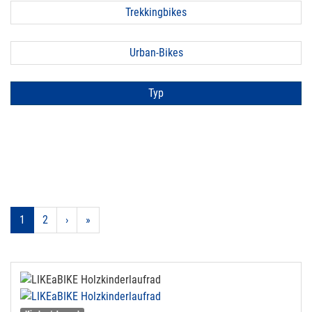
Trekkingbikes
Urban-Bikes
Typ
1
2
›
»