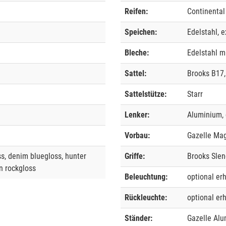
Reifen:
Continental
Speichen:
Edelstahl, e
Bleche:
Edelstahl m
Sattel:
Brooks B17,
Sattelstütze:
Starr
Lenker:
Aluminium,
Vorbau:
Gazelle Magi
ss, denim bluegloss, hunter
Griffe:
Brooks Slen
n rockgloss
Beleuchtung:
optional erh
Rückleuchte:
optional erh
Ständer:
Gazelle Alu