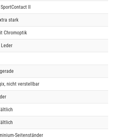
 SportContact II
xtra stark
it Chromoptik
 Leder
 gerade
x, nicht verstellbar
der
ältlich
ältlich
minium-Seitenständer