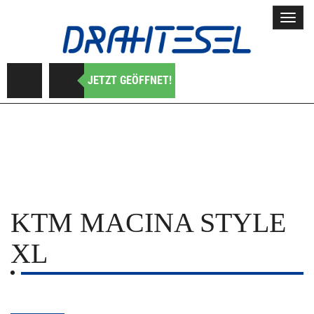
Toggl
navig
JETZT GEÖFFNET!
KTM
MACINA STYLE
XL