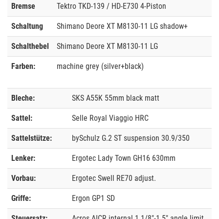
Bremse
Tektro TKD-139 / HD-E730 4-Piston
Schaltung
Shimano Deore XT M8130-11 LG shadow+
Schalthebel
Shimano Deore XT M8130-11 LG
Farben:
machine grey (silver+black)
Bleche:
SKS A55K 55mm black matt
Sattel:
Selle Royal Viaggio HRC
Sattelstütze:
bySchulz G.2 ST suspension 30.9/350
Lenker:
Ergotec Lady Town GH16 630mm
Vorbau:
Ergotec Swell RE70 adjust.
Griffe:
Ergon GP1 SD
Steuersatz:
Acros AICR internal 1.1/8"-1.5" angle limit