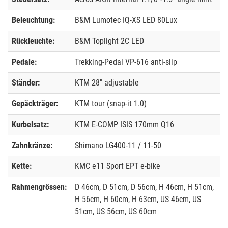
Beleuchtung:
B&M Lumotec IQ-XS LED 80Lux
Rückleuchte:
B&M Toplight 2C LED
Pedale:
Trekking-Pedal VP-616 anti-slip
Ständer:
KTM 28" adjustable
Gepäckträger:
KTM tour (snap-it 1.0)
Kurbelsatz:
KTM E-COMP ISIS 170mm Q16
Zahnkränze:
Shimano LG400-11 / 11-50
Kette:
KMC e11 Sport EPT e-bike
Rahmengrössen:
D 46cm, D 51cm, D 56cm, H 46cm, H 51cm,
H 56cm, H 60cm, H 63cm, US 46cm, US
51cm, US 56cm, US 60cm