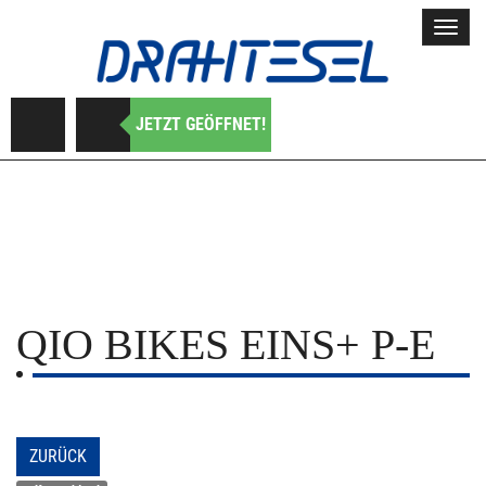
Toggl
navig
JETZT GEÖFFNET!
QIO BIKES
EINS+ P-E
ZURÜCK