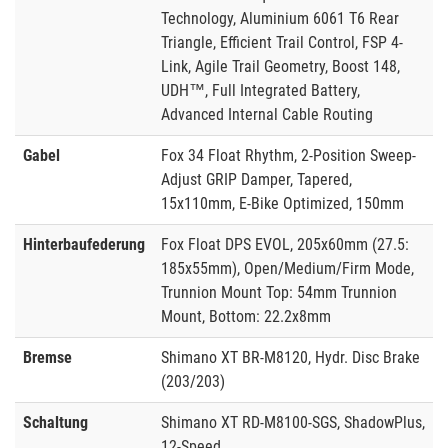
Technology, Aluminium 6061 T6 Rear
Triangle, Efficient Trail Control, FSP 4-
Link, Agile Trail Geometry, Boost 148,
UDH™, Full Integrated Battery,
Advanced Internal Cable Routing
Gabel
Fox 34 Float Rhythm, 2-Position Sweep-
Adjust GRIP Damper, Tapered,
15x110mm, E-Bike Optimized, 150mm
Hinterbaufederung
Fox Float DPS EVOL, 205x60mm (27.5:
185x55mm), Open/Medium/Firm Mode,
Trunnion Mount Top: 54mm Trunnion
Mount, Bottom: 22.2x8mm
Bremse
Shimano XT BR-M8120, Hydr. Disc Brake
(203/203)
Schaltung
Shimano XT RD-M8100-SGS, ShadowPlus,
12-Speed