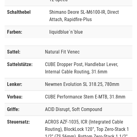
Schalthebel
Shimano Deore SL-M6100-IR, Direct
Attach, Rapidfire-Plus
Farben:
liquidblue´n´blue
Sattel:
Natural Fit Venec
Sattelstütze:
CUBE Dropper Post, Handlebar Lever,
Internal Cable Routing, 31.6mm
Lenker:
Newmen Evolution SL 318.25, 780mm
Vorbau:
CUBE Performance Stem E-MTB, 31.8mm
Griffe:
ACID Disrupt, Soft Compound
Steuersatz:
ACROS AZF-1035, ICR (Integrated Cable
Routing), BlockLock 120°, Top Zero-Stack 1
1/2" (ZS 56mm), Bottom Zero-Stack 1 1/2"