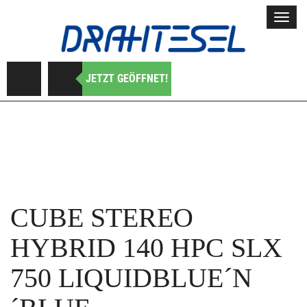
Toggl
navig
JETZT GEÖFFNET!
CUBE
STEREO
HYBRID 140 HPC SLX
750 LIQUIDBLUE´N