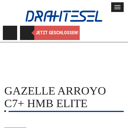
Toggl
navig
JETZT GESCHLOSSEN!
GAZELLE
ARROYO
C7+ HMB ELITE