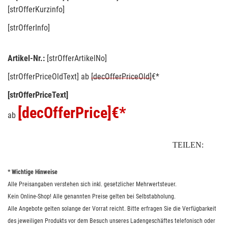
[strOfferKurzinfo]
[strOfferInfo]
Artikel-Nr.:
[strOfferArtikelNo]
[strOfferPriceOldText]
ab
[decOfferPriceOld]
€*
[strOfferPriceText]
[decOfferPrice]
€*
ab
TEILEN:
* Wichtige Hinweise
Alle Preisangaben verstehen sich inkl. gesetzlicher Mehrwertsteuer.
Kein Online-Shop! Alle genannten Preise gelten bei Selbstabholung.
Alle Angebote gelten solange der Vorrat reicht. Bitte erfragen Sie die Verfügbarkeit
des jeweiligen Produkts vor dem Besuch unseres Ladengeschäftes telefonisch oder