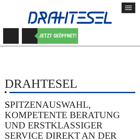
Toggl
navig
JETZT GEÖFFNET!
DRAHTESEL
SPITZENAUSWAHL,
KOMPETENTE BERATUNG
UND ERSTKLASSIGER
SERVICE DIREKT AN DER