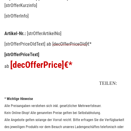
[strOfferKurzinfo]
[strOfferInfo]
Artikel-Nr.:
[strOfferArtikelNo]
[strOfferPriceOldText]
ab
[decOfferPriceOld]
€*
[strOfferPriceText]
[decOfferPrice]
€*
ab
TEILEN:
* Wichtige Hinweise
Alle Preisangaben verstehen sich inkl. gesetzlicher Mehrwertsteuer.
Kein Online-Shop! Alle genannten Preise gelten bei Selbstabholung.
Alle Angebote gelten solange der Vorrat reicht. Bitte erfragen Sie die Verfügbarkeit
des jeweiligen Produkts vor dem Besuch unseres Ladengeschäftes telefonisch oder